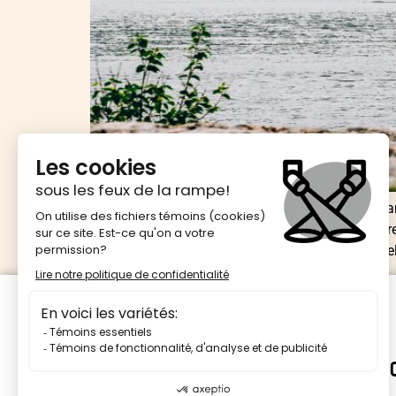
Les chemins d’écriture dévelope une nouvelle br
Québec) pour offrir l’atelier des chemins d’écri
Thomas Hogdson, Lisa-Marie Jolin, Elysée Daniel, 
Une présentation de