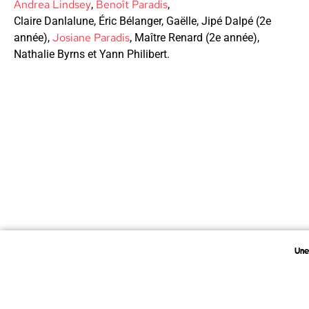
Andrea Lindsey
Benoît Paradis
,
,
Claire Danlalune, Éric Bélanger, Gaëlle, Jipé Dalpé (2e
Josiane Paradis
année),
, Maître Renard (2e année),
Nathalie Byrns et Yann Philibert.
Une