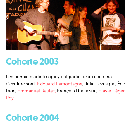
Cohorte 2003
Les premiers artistes qui y ont participé au chemins
Edouard Lamontagne
d’écriture sont:
, Julie Lévesque,
Éric
Emmanuel Raulet,
Flavie Léger
Dion,
François Duchesne,
Roy.
Cohorte 2004