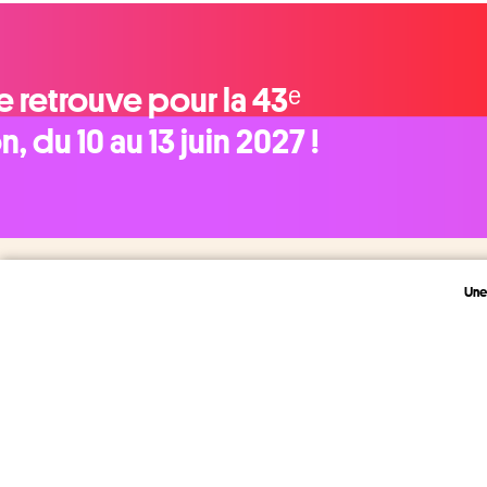
e retrouve pour la 43ᵉ
n, du 10 au 13 juin 2027 !​
Une